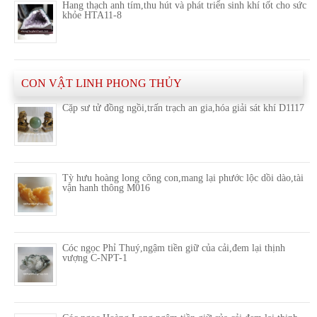
Hang thạch anh tím,thu hút và phát triển sinh khí tốt cho sức
khỏe HTA11-8
CON VẬT LINH PHONG THỦY
Cặp sư tử đồng ngồi,trấn trạch an gia,hóa giải sát khí D1117
Tỳ hưu hoàng long cõng con,mang lại phước lộc dồi dào,tài
vận hanh thông M016
Cóc ngọc Phỉ Thuý,ngậm tiền giữ của cải,đem lại thịnh
vượng C-NPT-1