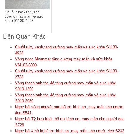
Chuỗi ruby xanh,tăng
cường may mắn và sức
khỏe S1130-4928
Liên Quan Khác
Chuỗi ruby xanh,tăng cường may mắn và sức khỏe S1130-
4928
Vòng ngọc Myanmar,tăng cường may mắn và sức khỏe
VM103-6000
Chuỗi ruby xanh,tăng cường may mắn và sức khỏe S1130-
2728
Vòng thạch anh tóc đỏ,tăng cường may mắn và sức khỏe
S910-1360
Vòng thạch anh tóc đỏ,tăng cường may mắn và sức khỏe
S910-2080
Ngọc bội vòng nguyệt bảo,bổ trợ bình an ,may mắn cho người
đeo S541
Ngọc bội Tỳ hưu khói ,bổ trợ bình an ,may mắn cho người đeo
S726
Ngọc bội 4 hồ lô,bổ trợ bình an ,may mắn cho người đeo S232