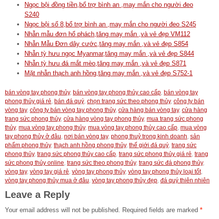
Ngọc bội đồng tiền,bổ trợ bình an ,may mắn cho người đeo
S240
Ngọc bội số 8,bổ trợ bình an ,may mắn cho người đeo S245
Nhẫn mẫu đơn hổ phách,tăng may mắn ,và vẻ đẹp VM112
Nhẫn Mẫu Đơn dây cước,tăng may mắn ,và vẻ đẹp S854
Nhẫn tỳ hưu ngọc Myanmar,tăng may mắn ,và vẻ đẹp S844
Nhẫn tỳ hưu đá mắt mèo,tăng may mắn ,và vẻ đẹp S871
Mặt nhẫn thạch anh hồng,tăng may mắn ,và vẻ đẹp S752-1
bán vòng tay phong thủy
,
bán vòng tay phong thủy cao cấp
,
bán vòng tay
phong thủy giá rẻ
,
bán đá quý
,
chọn trang sức theo phong thủy
,
công ty bán
vòng tay
,
công ty bán vòng tay phong thủy
,
cửa hàng bán vòng tay
,
cửa hàng
trang sức phong thủy
,
cửa hàng vòng tay phong thủy
,
mua trang sức phong
thủy
,
mua vòng tay phong thủy
,
mua vòng tay phong thủy cao cấp
,
mua vòng
tay phong thủy ở đâu
,
nơi bán vòng tay
,
phong thuỷ trong kinh doanh
,
sản
phẩm phong thủy
,
thạch anh hồng phong thủy
,
thế giới đá quý
,
trang sức
phong thủy
,
trang sức phong thủy cao cấp
,
trang sức phong thủy giá rẻ
,
trang
sức phong thủy online
,
trang sức theo phong thủy
,
trang sức đá phong thủy
,
vòng tay
,
vòng tay giá rẻ
,
vòng tay phong thủy
,
vòng tay phong thủy loại tốt
,
vòng tay phong thủy mua ở đâu
,
vòng tay phong thủy đẹp
,
đá quý thiên nhiên
Leave a Reply
Your email address will not be published.
Required fields are marked
*