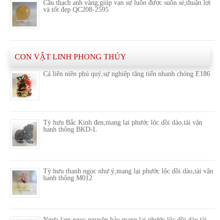
Cầu thạch anh vàng,giúp vạn sự luôn được suôn sẻ,thuận lợi
và tốt đẹp QC208-2595
CON VẬT LINH PHONG THỦY
Cá liên niên phú quý,sự nghiệp tăng tiến nhanh chóng E186
Tỳ hưu Bắc Kinh đen,mang lại phước lộc dồi dào,tài vận
hanh thông BKD-L
Tỳ hưu thanh ngọc như ý,mang lại phước lộc dồi dào,tài vận
hanh thông M012
Ngựa lam ngọc nguyên bảo,mang lại phước lộc dồi dào,tài