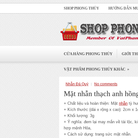
SHOP PHONG THỦY
HƯỚNG DẪN M
CỬA HÀNG PHONG THỦY
GIỚI TH
»
VẬT PHẨM PHONG THỦY KHÁC
Nhẫn Đá Quý
No comments
Mặt nhẫn thạch anh hồng,
+ Chất liệu và hoàn thiện: Mặt
nhẫn
tỳ hư
+ Kích thước (dài x rộng x cao): 2cm x 
+ Khối lượng: 3g
+ Ý nghĩa: đem lại may mắn về tài lộc, ki
hợp mệnh Hỏa,
+ Cách sử dụng: trang sức mặt nhẫn.