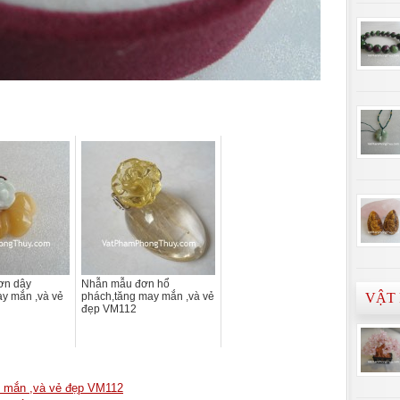
ơn dây
Nhẫn mẫu đơn hổ
 mắn ,và vẻ
phách,tăng may mắn ,và vẻ
VẬT
đẹp VM112
ắn ,và vẻ đẹp VM112