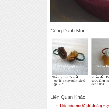
Cùng Danh Mục:
Nhẫn tỳ hưu đá mắt
Nhẫn Mẫu Đ
mèo,tăng may mắn ,và vẻ
cước,tăng may
đẹp S871
đẹp S854
Liên Quan Khác
Nhẫn mẫu đơn hổ phách,tăng may m