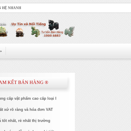
N HỆ NHANH
»
CAM KẾT BÁN HÀNG ®​
ung cấp vật phẩm cao cấp loại I
ất xứ rõ ràng và hóa đơn VAT
 tốt nhất, rẻ nhất thị trường