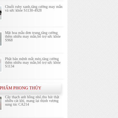
Chuỗi ruby xanh,tăng cường may mắn
và sức khỏe S1130-4928
Mặt hoa mẫu đơn trung,tăng cường
thêm nhiều may mắn,bổ trợ sức khỏe
S968
Phật bản mệnh mắt mèo,tăng cường
thêm nhiều may mắn,bổ trợ sức khỏe
S1134
 PHẨM PHONG THỦY
Cây thạch anh hồng nhỏ,thu hút thật
nhiều cát khí, mang lại thịnh vượng
sung túc CA214