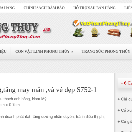
UA HÀNG
CHÍNH SÁCH ĐẢM BẢO
HỖ TRỢ SAU BÁN HÀNG
LIÊ
»
IỆU
CON VẬT LINH PHONG THỦY
TRANG SỨC PHONG THỦY
» 6 
tăng may mắn ,và vẻ đẹp S752-1
u thạch anh hồng, Nam Mỹ.
+ Chỉ c
1cm x 0.7cm
+ Có xu
nh doanh phát đạt, tăng cường nhân duyên, tránh điều thị phi,
+ Có giá