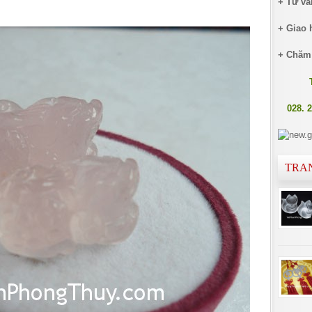
+ Tư vấ
+ Giao 
+ Chăm
028. 
TRA