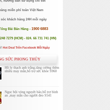
n, hướng dẫn sử dụng chi tiết
hàng miễn phí toàn Việt Nam
 sóc khách hàng 24H mỗi ngày
1900 6883
Tổng Đài Bán Hàng -
2248 7279 (HCM) - 024. 66 731 741 (HN)
Hot Deal Trên Facebook Mỗi Ngày
NG SỨC PHONG THỦY
Hồ ly thạch anh trắng,tăng cường thêm
nhiều may mắn,bổ trợ sức khỏe S960
Ngọc bội vòng nguyệt bảo,bổ trợ bình
an ,may mắn cho người đeo S541