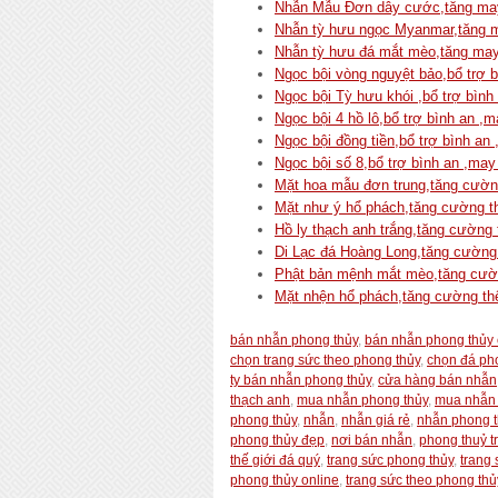
Nhẫn Mẫu Đơn dây cước,tăng may m
Nhẫn tỳ hưu ngọc Myanmar,tăng may
Nhẫn tỳ hưu đá mắt mèo,tăng may m
Ngọc bội vòng nguyệt bảo,bổ trợ 
Ngọc bội Tỳ hưu khói ,bổ trợ bì
Ngọc bội 4 hồ lô,bổ trợ bình an 
Ngọc bội đồng tiền,bổ trợ bình a
Ngọc bội số 8,bổ trợ bình an ,m
Mặt hoa mẫu đơn trung,tăng cường 
Mặt như ý hổ phách,tăng cường th
Hồ ly thạch anh trắng,tăng cường 
Di Lạc đá Hoàng Long,tăng cường t
Phật bản mệnh mắt mèo,tăng cường
Mặt nhện hổ phách,tăng cường thê
bán nhẫn phong thủy
,
bán nhẫn phong thủy 
chọn trang sức theo phong thủy
,
chọn đá ph
ty bán nhẫn phong thủy
,
cửa hàng bán nhẫn
thạch anh
,
mua nhẫn phong thủy
,
mua nhẫn 
phong thủy
,
nhẫn
,
nhẫn giá rẻ
,
nhẫn phong t
phong thủy đẹp
,
nơi bán nhẫn
,
phong thuỷ t
thế giới đá quý
,
trang sức phong thủy
,
trang
phong thủy online
,
trang sức theo phong thủ