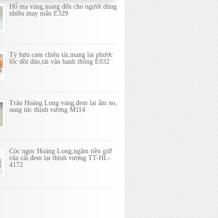
Hổ mạ vàng,mang đến cho người dùng
nhiều may mắn E329
Tỳ hưu cam chiêu tài,mang lại phước
lộc dồi dào,tài vận hanh thông E032
Trâu Hoàng Long vàng,đem lại ấm no,
sung túc thịnh vượng M114
Cóc ngọc Hoàng Long,ngậm tiền giữ
của cải,đem lại thịnh vượng TT-HL-
4172