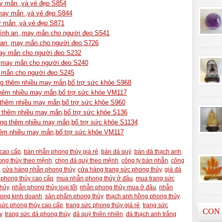
ắn ,và vẻ đẹp S854
 mắn ,và vẻ đẹp S844
ắn ,và vẻ đẹp S871
bình an ,may mắn cho người đeo S541
nh an ,may mắn cho người đeo S726
,may mắn cho người đeo S232
n ,may mắn cho người đeo S240
ay mắn cho người đeo S245
thêm nhiều may mắn,bổ trợ sức khỏe S968
êm nhiều may mắn,bổ trợ sức khỏe VM117
thêm nhiều may mắn,bổ trợ sức khỏe S960
hêm nhiều may mắn,bổ trợ sức khỏe S136
 thêm nhiều may mắn,bổ trợ sức khỏe S1134
m nhiều may mắn,bổ trợ sức khỏe VM117
cao cấp
,
bán nhẫn phong thủy giá rẻ
,
bán đá quý
,
bán đá thạch anh
,
ong thủy theo mệnh
,
chọn đá quý theo mệnh
,
công ty bán nhẫn
,
công
,
cửa hàng nhẫn phong thủy
,
cửa hàng trang sức phong thủy
,
giá đá
phong thủy cao cấp
,
mua nhẫn phong thủy ở đâu
,
mua trang sức
hủy
,
nhẫn phong thủy loại tốt
,
nhẫn phong thủy mua ở đâu
,
nhẫn
rong kinh doanh
,
sản phẩm phong thủy
,
thạch anh hồng phong thủy
,
 sức phong thủy cao cấp
,
trang sức phong thủy giá rẻ
,
trang sức
CON
y
,
trang sức đá phong thủy
,
đá quý thiên nhiên
,
đá thạch anh trắng