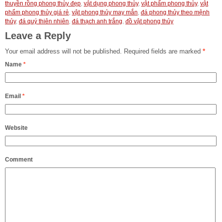
thuyền rồng phong thủy đẹp
,
vật dụng phong thủy
,
vật phẩm phong thủy
,
vật
phẩm phong thủy giá rẻ
,
vật phong thủy may mắn
,
đá phong thủy theo mệnh
thủy
,
đá quý thiên nhiên
,
đá thạch anh trắng
,
đồ vật phong thủy
Leave a Reply
Your email address will not be published.
Required fields are marked
*
Name
*
Email
*
Website
Comment