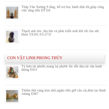
Tháp Văn Xương 9 tầng, bổ trợ học hành thật tốt,giúp công
việc tăng tiến DT116
Thạch anh tím ,thu hút và phát triển sinh khí tốt cho sức
khỏe TA101-S3-2731
CON VẬT LINH PHONG THỦY
Tỳ hưu tài phước,mang lại phước lộc dồi dào,tài vận hanh
thông E011
Thiềm thừ vàng kim nhỏ,ngậm tiền giữ của cải,đem lại thịnh
vượng E067