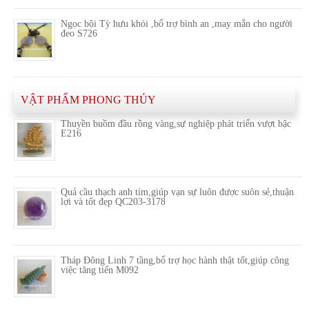
Ngọc bội Tỳ hưu khói ,bổ trợ bình an ,may mắn cho người
đeo S726
VẬT PHẨM PHONG THỦY
Thuyền buồm đầu rồng vàng,sự nghiệp phát triển vượt bậc
E216
Quả cầu thạch anh tím,giúp vạn sự luôn được suôn sẻ,thuận
lợi và tốt đẹp QC203-3178
Tháp Đông Linh 7 tầng,bổ trợ học hành thật tốt,giúp công
việc tăng tiến M092