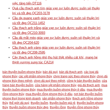
việc tăng tiến DT116
Quả cầu thạch anh tím,giúp vạn sự luôn được suôn sẻ,thuận
lợi và tốt đẹp QC203-3178
Cầu dạ quang xanh,giúp vạn sự luôn được suôn sẻ,thuận lợi
và tốt đẹp QC211-1452
Cầu thạch anh trắng,giúp vạn sự luôn được suôn sẻ,thuận lợi
và tốt đẹp QC210-3093
Cầu đá mắt mèo,giúp vạn sự luôn được suôn sẻ,thuận lợi và
tốt đẹp QC204-620
Cầu thạch anh vàng,giúp vạn sự luôn được suôn sẻ,thuận lợi
và tốt đẹp QC208-2595
Cây thạch anh hồng nhỏ,thu hút thật nhiều cát khí, mang lại
thịnh vượng sung túc CA214
bán thuyền buồm phong thủy
,
bán đá quý
,
bán đá thạch anh
,
các loại đá
phong thủy
,
các vật phẩm phong thủy
,
chọn trang sức theo phong thủy
,
chọn đá
phong thủy theo mệnh
,
chọn đá quý theo mệnh
,
công ty bán thuyền buồm
,
cửa
hàng bán thuyền buồm
,
cửa hàng vật phẩm phong thủy
,
giá đá thạch anh
,
mua
thuyền buồm phong thủy
,
mua thuyền buồm phong thủy ở đâu
,
mua thuyền
rồng phong thủy
,
mua thuyền rồng phong thủy ở đâu
,
nơi bán thuyền buồm
,
phong thuỷ trong kinh doanh
,
sản phẩm phong thủy
,
thạch anh hồng phong
thủy
,
thế giới đá quý
,
thuyền buồm
,
thuyền buồm giá rẻ
,
thuyền buồm phong
thủy
,
thuyền buồm phong thủy đẹp
,
thuyền rồng
,
thuyền rồng phong thủy
,