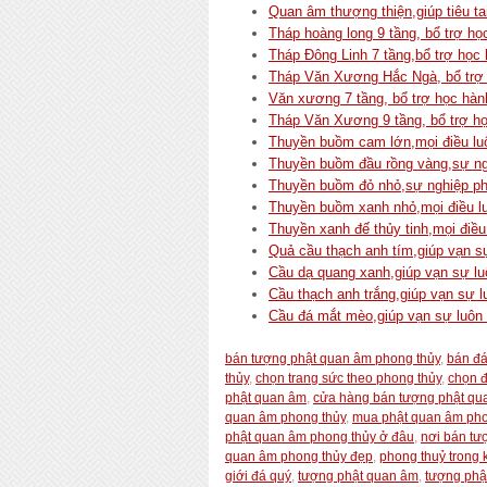
Quan âm thượng thiện,giúp tiêu ta
Tháp hoàng long 9 tầng, bổ trợ học
Tháp Đông Linh 7 tầng,bổ trợ học 
Tháp Văn Xương Hắc Ngà, bổ trợ h
Văn xương 7 tầng, bổ trợ học hành
Tháp Văn Xương 9 tầng, bổ trợ học
Thuyền buồm cam lớn,mọi điều luô
Thuyền buồm đầu rồng vàng,sự ng
Thuyền buồm đỏ nhỏ,sự nghiệp ph
Thuyền buồm xanh nhỏ,mọi điều lu
Thuyền xanh đế thủy tinh,mọi điều
Quả cầu thạch anh tím,giúp vạn s
Cầu dạ quang xanh,giúp vạn sự lu
Cầu thạch anh trắng,giúp vạn sự 
Cầu đá mắt mèo,giúp vạn sự luôn 
bán tượng phật quan âm phong thủy
,
bán đá
thủy
,
chọn trang sức theo phong thủy
,
chọn 
phật quan âm
,
cửa hàng bán tượng phật qu
quan âm phong thủy
,
mua phật quan âm pho
phật quan âm phong thủy ở đâu
,
nơi bán tư
quan âm phong thủy đẹp
,
phong thuỷ trong 
giới đá quý
,
tượng phật quan âm
,
tượng phậ