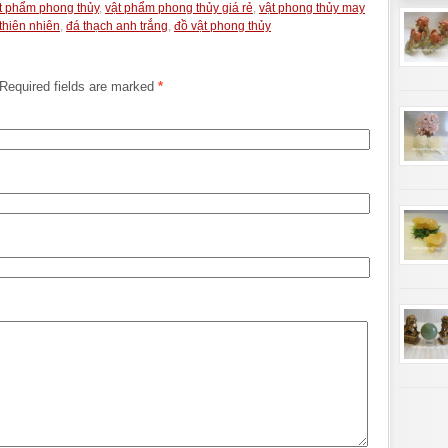
t phẩm phong thủy
,
vật phẩm phong thủy giá rẻ
,
vật phong thủy may
thiên nhiên
,
đá thạch anh trắng
,
đồ vật phong thủy
Required fields are marked
*