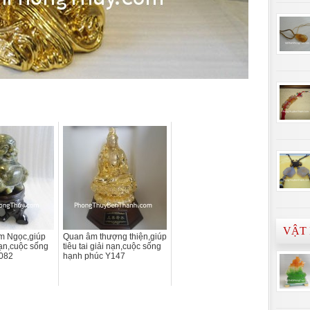
VẬT
m Ngọc,giúp
Quan âm thượng thiện,giúp
 nạn,cuộc sống
tiêu tai giải nạn,cuộc sống
082
hạnh phúc Y147