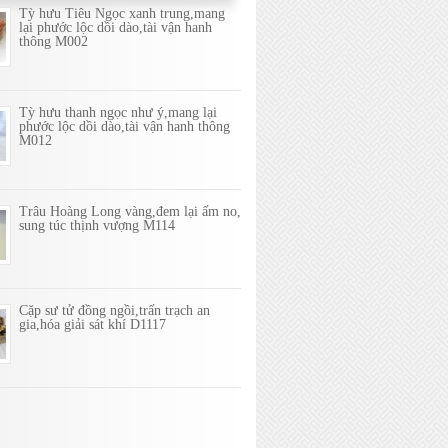
Tỳ hưu Tiêu Ngọc xanh trung,mang
lại phước lộc dồi dào,tài vận hanh
thông M002
Tỳ hưu thanh ngọc như ý,mang lại
phước lộc dồi dào,tài vận hanh thông
M012
Trâu Hoàng Long vàng,đem lại ấm no,
sung túc thịnh vượng M114
Cặp sư tử đồng ngồi,trấn trạch an
gia,hóa giải sát khí D1117