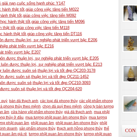
i giải nạn,cuộc sống hạnh phúc Y147
 hành thật tốt,giúp công việc tăng tiến M022
hành thật tốt,giúp công việc tăng tiến M092
ọc hành thật tốt,giúp công việc tăng tiến M096
 thật tốt,giúp công việc tăng tiến M118
 hành thật tốt,giúp công việc tăng tiến DT116
n được thuận lợi, sự nghiệp phát triển vượt bậc E206
hiệp phát triển vượt bậc E216
át triển vượt bậc E207
ôn được thuận lợi, sự nghiệp phát triển vượt bậc E205
 luôn được thuận lợi, sự nghiệp phát triển vượt bậc E213
ự luôn được suôn sẻ,thuận lợi và tốt đẹp QC203-3178
ôn được suôn sẻ,thuận lợi và tốt đẹp QC211-1452
luôn được suôn sẻ,thuận lợi và tốt đẹp QC210-3093
được suôn sẻ,thuận lợi và tốt đẹp QC204-620
 quý
,
bán đá thạch anh
,
các loại đá phong thủy
,
các vật phẩm phong
đá phong thủy theo mệnh
,
chọn đá quý theo mệnh
,
công ty bán tượng
an âm
,
cửa hàng vật phẩm phong thủy
,
giá đá thạch anh
,
mua phật
ng thủy ở đâu
,
mua tượng phật quan âm phong thủy
,
mua tượng
ợng phật quan âm
,
phật quan âm
,
phật quan âm phong thủy
,
phật
kinh doanh
,
sản phẩm phong thủy
,
thạch anh hồng phong thủy
,
thế
CON
t quan âm giá rẻ
,
tượng phật quan âm phong thủy
,
tượng phật quan