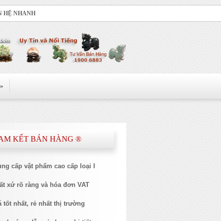
N HỆ NHANH
»
CAM KẾT BÁN HÀNG ®​
ung cấp vật phẩm cao cấp loại I
ất xứ rõ ràng và hóa đơn VAT
 tốt nhất, rẻ nhất thị trường