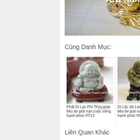
Cùng Danh Mục:
Phật Di Lạc Phỉ Thúy,giúp
Di Lặc đá La
tiêu tai giải nạn,cuộc sống
tiêu tai giải
hạnh phúc PT13
hạnh phúc R
Liên Quan Khác