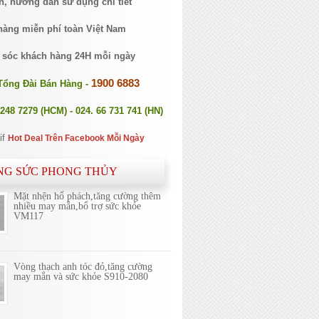
n, hướng dẫn sử dụng chi tiết
hàng miễn phí toàn Việt Nam
 sóc khách hàng 24H mỗi ngày
1900 6883
Tổng Đài Bán Hàng -
2248 7279 (HCM) - 024. 66 731 741 (HN)
Hot Deal Trên Facebook Mỗi Ngày
NG SỨC PHONG THỦY
Mặt nhện hổ phách,tăng cường thêm
nhiều may mắn,bổ trợ sức khỏe
VM117
Vòng thạch anh tóc đỏ,tăng cường
may mắn và sức khỏe S910-2080