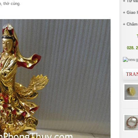
+ Tư vấ
, thờ cúng.
+ Giao 
+ Chăm
028. 
TRA