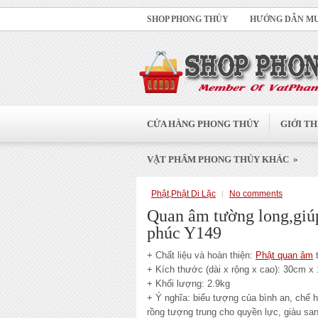
SHOP PHONG THỦY
HƯỚNG DẪN M
CỬA HÀNG PHONG THỦY
GIỚI TH
»
VẬT PHẨM PHONG THỦY KHÁC
Phật,Phật Di Lặc
No comments
Quan âm tường long,giúp
phúc Y149
+ Chất liệu và hoàn thiện:
Phật quan âm
t
+ Kích thước (dài x rộng x cao): 30cm 
+ Khối lượng: 2.9kg
+ Ý nghĩa: biểu tượng của bình an, chế 
rồng tượng trung cho quyền lực, giàu sa