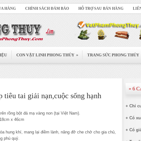
UA HÀNG
CHÍNH SÁCH ĐẢM BẢO
HỖ TRỢ SAU BÁN HÀNG
LIÊ
»
IỆU
CON VẬT LINH PHONG THỦY
TRANG SỨC PHONG THỦY
» 6 
 tiêu tai giải nạn,cuộc sống hạnh
+ Chỉ c
rên rồng bột đá mạ vàng non (tại Việt Nam).
+ Có xu
x 18cm x 46cm
+ Có giá
hóa hung khí, mang lại điềm lành, nâng đỡ che chở cho gia chủ,
ng phú quý.