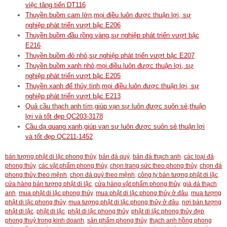
việc tăng tiến DT116
Thuyền buồm cam lớn,mọi điều luôn được thuận lợi, sự
nghiệp phát triển vượt bậc E206
Thuyền buồm đầu rồng vàng,sự nghiệp phát triển vượt bậc
E216
Thuyền buồm đỏ nhỏ,sự nghiệp phát triển vượt bậc E207
Thuyền buồm xanh nhỏ,mọi điều luôn được thuận lợi, sự
nghiệp phát triển vượt bậc E205
Thuyền xanh đế thủy tinh,mọi điều luôn được thuận lợi, sự
nghiệp phát triển vượt bậc E213
Quả cầu thạch anh tím,giúp vạn sự luôn được suôn sẻ,thuận
lợi và tốt đẹp QC203-3178
Cầu dạ quang xanh,giúp vạn sự luôn được suôn sẻ,thuận lợi
và tốt đẹp QC211-1452
bán tượng phật di lặc phong thủy
,
bán đá quý
,
bán đá thạch anh
,
các loại đá
phong thủy
,
các vật phẩm phong thủy
,
chọn trang sức theo phong thủy
,
chọn đá
phong thủy theo mệnh
,
chọn đá quý theo mệnh
,
công ty bán tượng phật di lặc
,
cửa hàng bán tượng phật di lặc
,
cửa hàng vật phẩm phong thủy
,
giá đá thạch
anh
,
mua phật di lặc phong thủy
,
mua phật di lặc phong thủy ở đâu
,
mua tượng
phật di lặc phong thủy
,
mua tượng phật di lặc phong thủy ở đâu
,
nơi bán tượng
phật di lặc
,
phật di lặc
,
phật di lặc phong thủy
,
phật di lặc phong thủy đẹp
,
phong thuỷ trong kinh doanh
,
sản phẩm phong thủy
,
thạch anh hồng phong