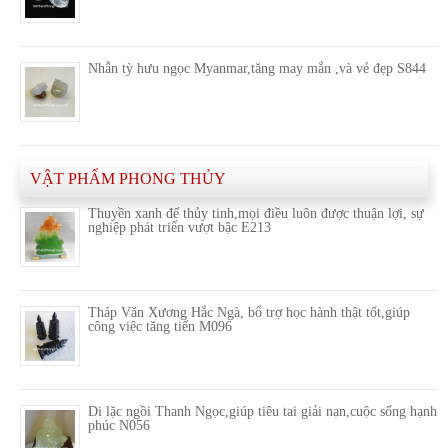
Nhẫn tỳ hưu ngọc Myanmar,tăng may mắn ,và vẻ đẹp S844
VẬT PHẨM PHONG THỦY
Thuyền xanh đế thủy tinh,mọi điều luôn được thuận lợi, sự
nghiệp phát triển vượt bậc E213
Tháp Văn Xương Hắc Ngà, bổ trợ học hành thật tốt,giúp
công việc tăng tiến M096
Di lặc ngồi Thanh Ngọc,giúp tiêu tai giải nạn,cuộc sống hạnh
phúc N056