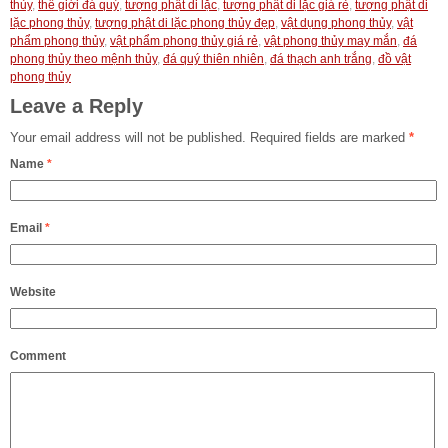
thủy
,
thế giới đá quý
,
tượng phật di lặc
,
tượng phật di lặc giá rẻ
,
tượng phật di
lặc phong thủy
,
tượng phật di lặc phong thủy đẹp
,
vật dụng phong thủy
,
vật
phẩm phong thủy
,
vật phẩm phong thủy giá rẻ
,
vật phong thủy may mắn
,
đá
phong thủy theo mệnh thủy
,
đá quý thiên nhiên
,
đá thạch anh trắng
,
đồ vật
phong thủy
Leave a Reply
Your email address will not be published.
Required fields are marked
*
Name
*
Email
*
Website
Comment