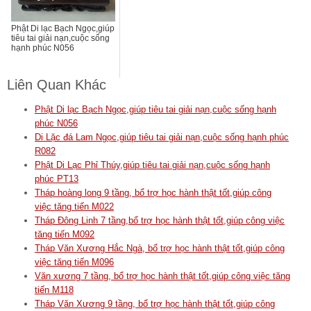
Phật Di lạc Bạch Ngọc,giúp
tiêu tai giải nạn,cuộc sống
hạnh phúc N056
Liên Quan Khác
Phật Di lạc Bạch Ngọc,giúp tiêu tai giải nạn,cuộc sống hạnh
phúc N056
Di Lặc đá Lam Ngọc,giúp tiêu tai giải nạn,cuộc sống hạnh phúc
R082
Phật Di Lạc Phỉ Thúy,giúp tiêu tai giải nạn,cuộc sống hạnh
phúc PT13
Tháp hoàng long 9 tầng, bổ trợ học hành thật tốt,giúp công
việc tăng tiến M022
Tháp Đông Linh 7 tầng,bổ trợ học hành thật tốt,giúp công việc
tăng tiến M092
Tháp Văn Xương Hắc Ngà, bổ trợ học hành thật tốt,giúp công
việc tăng tiến M096
Văn xương 7 tầng, bổ trợ học hành thật tốt,giúp công việc tăng
tiến M118
Tháp Văn Xương 9 tầng, bổ trợ học hành thật tốt,giúp công