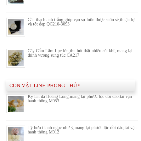
Cầu thạch anh trắng,giúp vạn sự luôn được suôn sẻ,thuận lợi
và tốt đẹp QC210-3093
Cây Cẩm Lãm Lục lớn,thu hút thật nhiều cát khí, mang lại
thịnh vượng sung túc CA217
CON VẬT LINH PHONG THỦY
Kỳ lân đá Hoàng Long,mang lại phước lộc dồi dào,tài vận
hanh thông M053
Tỳ hưu thanh ngọc như ý,mang lại phước lộc dồi dào,tài vận
hanh thông M012